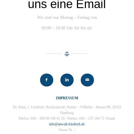
uns eine Email
Wir sind von Montag – Freitag von
09:00 – 18:00 Uhr für Sie da!
IMPRESSUM
Dr. Klaus J. Friedrich | Rechtsanwalt | Kaiser – Wilhelm – Strasse 89, 20355
Hamburg
Telefon: 040 – 490 88 340 92 20 | Telefax: 040 – 235 184 75 | Email:
info@anwalt-friedrich.de
Steuer Nr. |